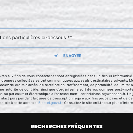
tions particulières ci-dessous **
ENVOYER
 aux fins de vous contacter et sont enregistrées dans un fichier informatisé.
es données collectées seront communiquées aux seuls destinataires suivants: Me
 de droits d’accès, de rectification, d’effacement, de portabilité, de limitatio
ne autorité de contrôle, ainsi que d’organiser le sort de vos données post-mort
ch ou par courrier électronique à l'adresse menuiseriedubassin@wanadoo.fr. Un j
act puis pendant la durée de prescription légale aux fins probatoires et de ges
onible à cette adresse:
Bloctel.gouv.fr
. Consultez le site cnil.fr pour plus d’infor
RECHERCHES FRÉQUENTES