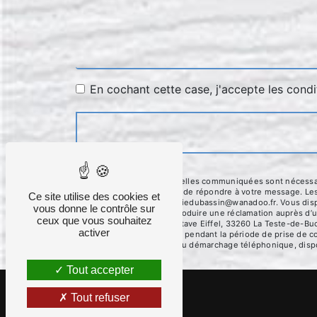
En cochant cette case, j'accepte les condi
** Les données personnelles communiquées sont nécessaires
traitants dans le seul but de répondre à votre message. L
Ce site utilise des cookies et
Teste-de-Buch menuiseriedubassin@wanadoo.fr. Vous disposez
vous donne le contrôle sur
moment et du droit d’introduire une réclamation auprès d’u
ceux que vous souhaitez
l'adresse La, 380 Av. Gustave Eiffel, 33260 La Teste-de-Bu
activer
conservons vos données pendant la période de prise de cont
sur la liste d'opposition au démarchage téléphonique, disp
Tout accepter
Tout refuser