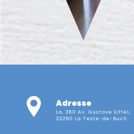
Adresse
La, 380 Av. Gustave Eiffel,
33260 La Teste-de-Buch