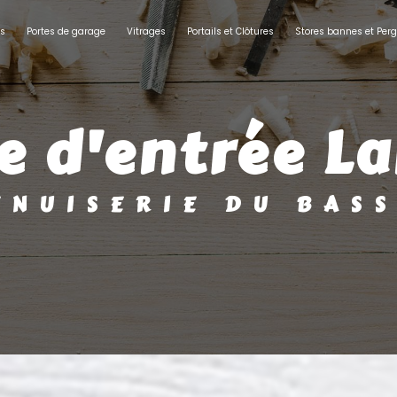
ts
Portes de garage
Vitrages
Portails et Clôtures
Stores bannes et Perg
te d'entrée L
MENUISERIE DU BAS