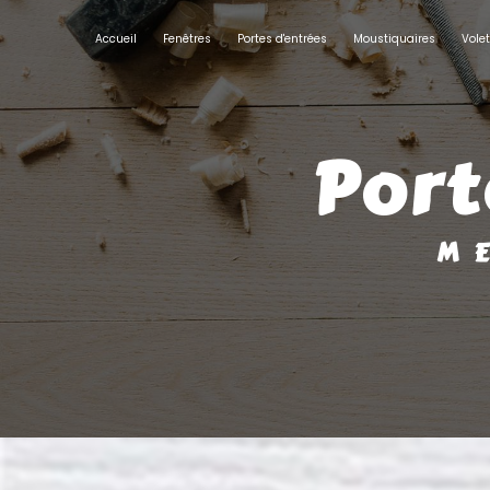
Panneau de gestion des cookies
Accueil
Fenêtres
Portes d'entrées
Moustiquaires
Vole
por