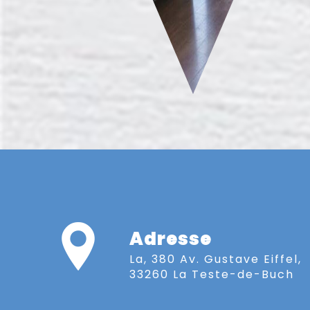
Adresse
La, 380 Av. Gustave Eiffel,
33260 La Teste-de-Buch