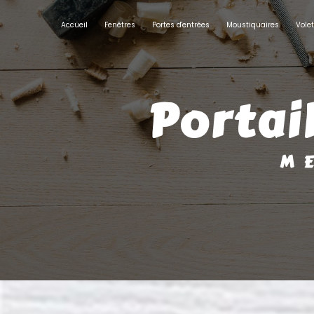
Panneau de gestion des cookies
Accueil
Fenêtres
Portes d'entrées
Moustiquaires
Vole
porta