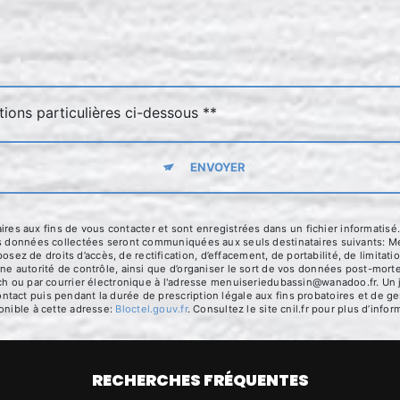
tions particulières ci-dessous **
ENVOYER
 aux fins de vous contacter et sont enregistrées dans un fichier informatisé.
es données collectées seront communiquées aux seuls destinataires suivants: Me
 de droits d’accès, de rectification, d’effacement, de portabilité, de limitatio
ne autorité de contrôle, ainsi que d’organiser le sort de vos données post-mort
ch ou par courrier électronique à l'adresse menuiseriedubassin@wanadoo.fr. Un j
act puis pendant la durée de prescription légale aux fins probatoires et de ges
onible à cette adresse:
Bloctel.gouv.fr
. Consultez le site cnil.fr pour plus d’infor
RECHERCHES FRÉQUENTES