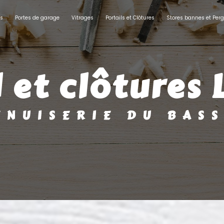
ts
Portes de garage
Vitrages
Portails et Clôtures
Stores bannes et Perg
il et clôtures
MENUISERIE DU BAS