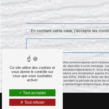
En cochant cette case, j'accepte les condi
** Les données personnelles communiquées sont nécessaires
traitants dans le seul but de répondre à votre message. L
Ce site utilise des cookies et
Teste-de-Buch menuiseriedubassin@wanadoo.fr. Vous disposez
vous donne le contrôle sur
moment et du droit d’introduire une réclamation auprès d’u
ceux que vous souhaitez
l'adresse La, 380 Av. Gustave Eiffel, 33260 La Teste-de-Bu
activer
conservons vos données pendant la période de prise de cont
sur la liste d'opposition au démarchage téléphonique, disp
Tout accepter
Tout refuser