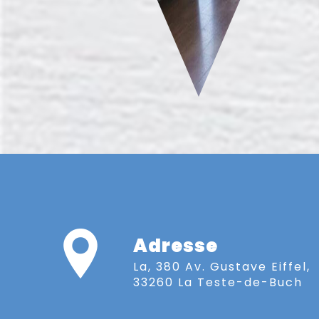
Adresse
La, 380 Av. Gustave Eiffel,
33260 La Teste-de-Buch