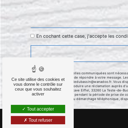
En cochant cette case, j'accepte les condi
** Les données personnelles communiquées sont nécessaires
traitants dans le seul but de répondre à votre message. L
Ce site utilise des cookies et
Teste-de-Buch menuiseriedubassin@wanadoo.fr. Vous disposez
vous donne le contrôle sur
moment et du droit d’introduire une réclamation auprès d’u
ceux que vous souhaitez
l'adresse La, 380 Av. Gustave Eiffel, 33260 La Teste-de-Bu
activer
conservons vos données pendant la période de prise de cont
sur la liste d'opposition au démarchage téléphonique, disp
Tout accepter
Tout refuser