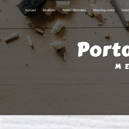
Panneau de gestion des cookies
Accueil
Fenêtres
Portes d'entrées
Moustiquaires
Vole
port