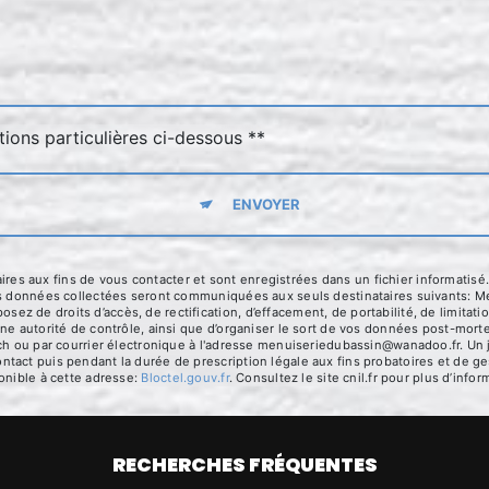
tions particulières ci-dessous **
ENVOYER
 aux fins de vous contacter et sont enregistrées dans un fichier informatisé.
es données collectées seront communiquées aux seuls destinataires suivants: Me
 de droits d’accès, de rectification, d’effacement, de portabilité, de limitatio
ne autorité de contrôle, ainsi que d’organiser le sort de vos données post-mort
ch ou par courrier électronique à l'adresse menuiseriedubassin@wanadoo.fr. Un j
act puis pendant la durée de prescription légale aux fins probatoires et de ges
onible à cette adresse:
Bloctel.gouv.fr
. Consultez le site cnil.fr pour plus d’infor
RECHERCHES FRÉQUENTES