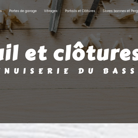
ts
Portes de garage
Vitrages
Portails et Clôtures
Stores bannes et Perg
ail et clôture
MENUISERIE DU BAS