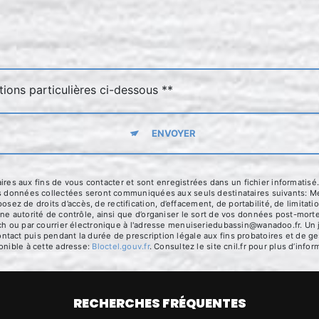
tions particulières ci-dessous **
ENVOYER
 aux fins de vous contacter et sont enregistrées dans un fichier informatisé.
es données collectées seront communiquées aux seuls destinataires suivants: Me
 de droits d’accès, de rectification, d’effacement, de portabilité, de limitatio
ne autorité de contrôle, ainsi que d’organiser le sort de vos données post-mort
ch ou par courrier électronique à l'adresse menuiseriedubassin@wanadoo.fr. Un j
act puis pendant la durée de prescription légale aux fins probatoires et de ges
onible à cette adresse:
Bloctel.gouv.fr
. Consultez le site cnil.fr pour plus d’infor
RECHERCHES FRÉQUENTES