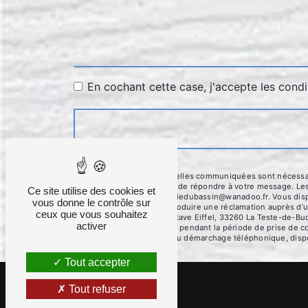
En cochant cette case, j'accepte les condi
** Les données personnelles communiquées sont nécessaires
traitants dans le seul but de répondre à votre message. L
Ce site utilise des cookies et
Teste-de-Buch menuiseriedubassin@wanadoo.fr. Vous disposez
vous donne le contrôle sur
moment et du droit d’introduire une réclamation auprès d’u
ceux que vous souhaitez
l'adresse La, 380 Av. Gustave Eiffel, 33260 La Teste-de-Bu
activer
conservons vos données pendant la période de prise de cont
sur la liste d'opposition au démarchage téléphonique, disp
Tout accepter
Tout refuser