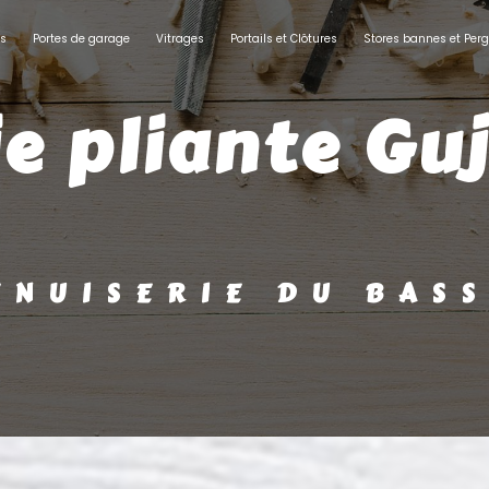
ts
Portes de garage
Vitrages
Portails et Clôtures
Stores bannes et Perg
MENUISERIE DU BAS