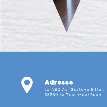
Adresse
La, 380 Av. Gustave Eiffel,
33260 La Teste-de-Buch