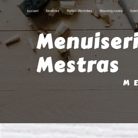
Panneau de gestion des cookies
Accueil
Fenêtres
Portes d'entrées
Moustiquaires
Vole
menuiserie pliante Gujan
Mestras